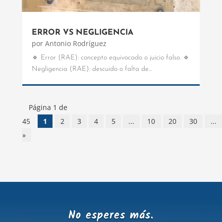
ERROR VS NEGLIGENCIA
por
Antonio Rodríguez
🔹 Error (RAE): concepto equivocado o juicio falso. 🔹
Negligencia (RAE): descuido o falta de...
Página 1 de
45
1
2
3
4
5
...
10
20
30
...
»
No esperes más.