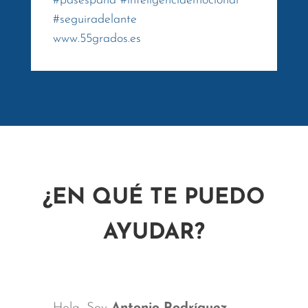
#
pasespana
#
inteligenciaemocional
#
seguiradelante
www.55grados.es
¿EN QUÉ TE PUEDO
AYUDAR?