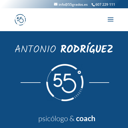
info@55grados.es
607 229 111
ANTONIO
RODRÍGUEZ
psicólogo &
coach