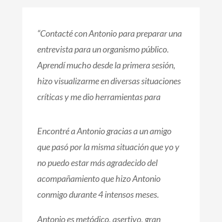
“
Contacté con Antonio para preparar una
entrevista para un organismo público.
Aprendí mucho desde la primera sesión,
hizo visualizarme en diversas situaciones
críticas y me dio herramientas para
superarlas. Llegado el momento, superé la
entrevista con éxito.
Encontré a Antonio gracias a un amigo
que pasó por la misma situación que yo y
Muchas gracias Antonio“
no puedo estar más agradecido del
acompañamiento que hizo Antonio
Mabel
conmigo durante 4 intensos meses.
Antonio es metódico, asertivo, gran