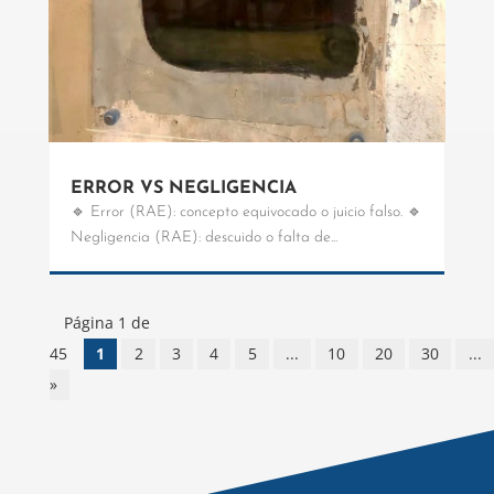
ERROR VS NEGLIGENCIA
🔹 Error (RAE): concepto equivocado o juicio falso. 🔹
Negligencia (RAE): descuido o falta de...
Página 1 de
45
1
2
3
4
5
...
10
20
30
...
»