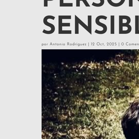
PERSO
SENSIB
por
Antonio Rodríguez
|
12 Oct, 2025
|
0 Comen