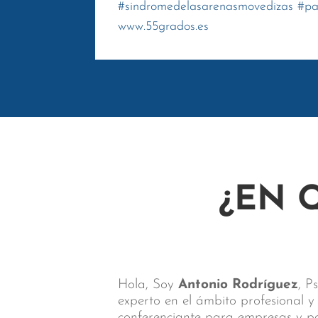
#
sindromedelasarenasmovedizas
#
pa
www.55grados.es
¿EN 
Hola, Soy
Antonio Rodríguez
, P
experto en el ámbito profesional 
conferenciante para empresas y par