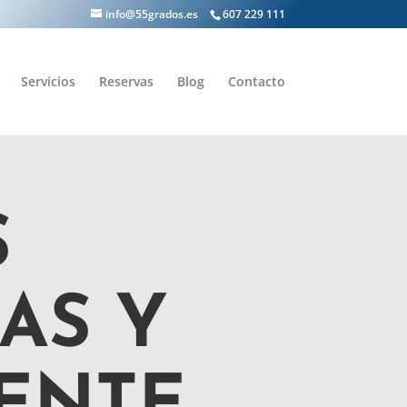
info@55grados.es
607 229 111
Servicios
Reservas
Blog
Contacto
S
AS Y