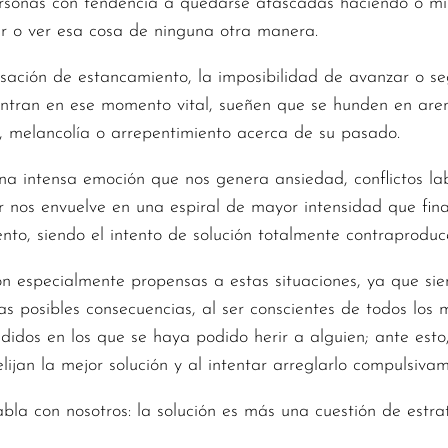
rsonas con tendencia a quedarse atascadas haciendo o mi
r o ver esa cosa de ninguna otra manera.
sación de estancamiento, la imposibilidad de avanzar o seg
entran en ese momento vital, sueñen que se hunden en are
, melancolía o arrepentimiento acerca de su pasado.
una intensa emoción que nos genera ansiedad, conflictos la
rior nos envuelve en una espiral de mayor intensidad que fi
to, siendo el intento de solución totalmente contraproduc
n especialmente propensas a estas situaciones, ya que sien
s posibles consecuencias, al ser conscientes de todos los m
idos en los que se haya podido herir a alguien; ante esto,
ijan la mejor solución y al intentar arreglarlo compulsivam
abla con nosotros: la solución es más una cuestión de estra