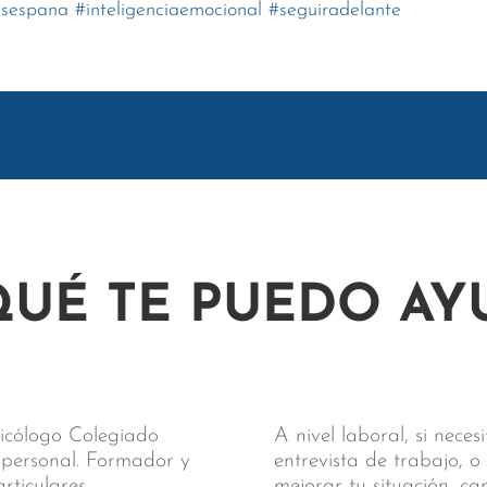
sespana
#
inteligenciaemocional
#
seguiradelante
QUÉ TE PUEDO AY
sicólogo Colegiado
A nivel laboral, si nece
y personal. Formador y
entrevista de trabajo, o
ticulares.
mejorar tu situación, c