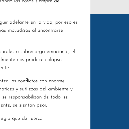
rando las cosas siempre de
uir adelante en la vida, por eso es
nas movedizas al encontrarse
borales o sobrecarga emocional, el
nalmente nos produce colapso
ente.
ten los conflictos con enorme
atices y sutilezas del ambiente y
 se responsabilizan de todo, se
ente, se sientan peor.
tegia que de fuerza.