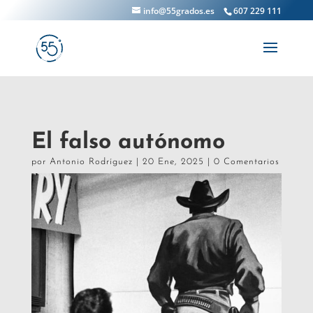
info@55grados.es
607 229 111
El falso autónomo
por
Antonio Rodríguez
|
20 Ene, 2025
|
0 Comentarios