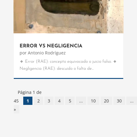
ERROR VS NEGLIGENCIA
por
Antonio Rodríguez
🔹 Error (RAE): concepto equivocado o juicio falso. 🔹
Negligencia (RAE): descuido o falta de...
Página 1 de
45
1
2
3
4
5
...
10
20
30
...
»