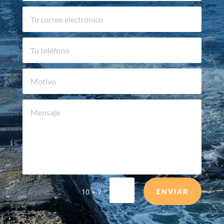
=
10 + 7
ENVIAR