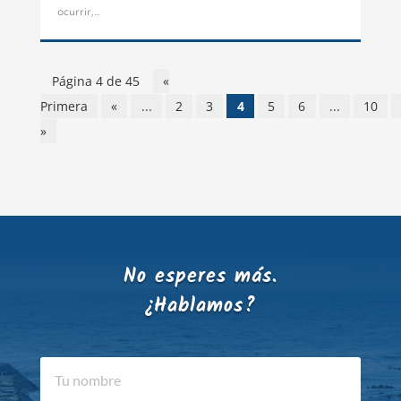
ocurrir,...
Página 4 de 45
«
Primera
«
...
2
3
4
5
6
...
10
»
No esperes más.
¿Hablamos?