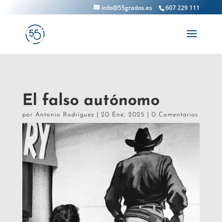
info@55grados.es
607 229 111
El falso autónomo
por
Antonio Rodríguez
|
20 Ene, 2025
|
0 Comentarios