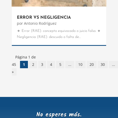
ERROR VS NEGLIGENCIA
por
Antonio Rodríguez
🔹 Error (RAE): concepto equivocado o juicio falso. 🔹
Negligencia (RAE): descuido o falta de...
Página 1 de
45
1
2
3
4
5
...
10
20
30
...
»
No esperes más.