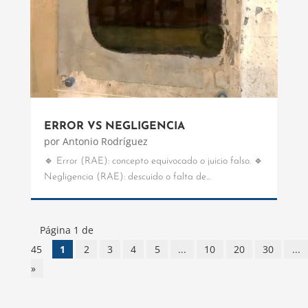
ERROR VS NEGLIGENCIA
por
Antonio Rodríguez
🔹 Error (RAE): concepto equivocado o juicio falso. 🔹
Negligencia (RAE): descuido o falta de...
Página 1 de
45
1
2
3
4
5
...
10
20
30
...
»