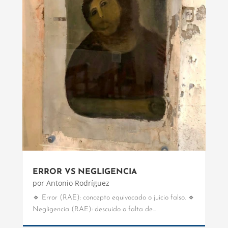
ERROR VS NEGLIGENCIA
por
Antonio Rodríguez
🔹 Error (RAE): concepto equivocado o juicio falso. 🔹
Negligencia (RAE): descuido o falta de...