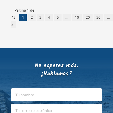
Página 1 de
45
1
2
3
4
5
...
10
20
30
...
»
No esperes más.
¿Hablamos?