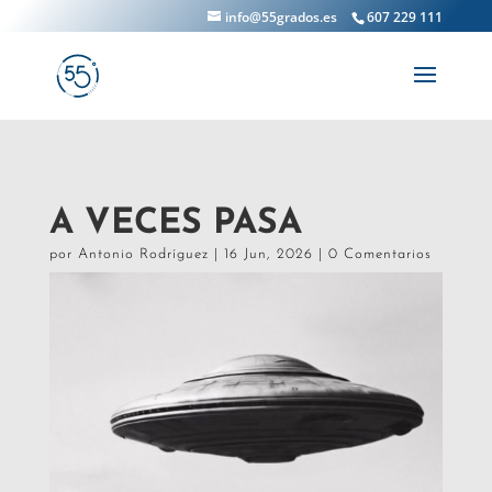
info@55grados.es
607 229 111
A VECES PASA
por
Antonio Rodríguez
|
16 Jun, 2026
|
0 Comentarios