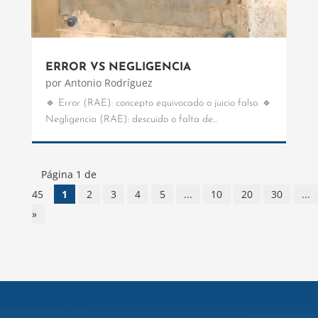
ERROR VS NEGLIGENCIA
por
Antonio Rodríguez
🔹 Error (RAE): concepto equivocado o juicio falso. 🔹
Negligencia (RAE): descuido o falta de...
Página 1 de
45
1
2
3
4
5
...
10
20
30
...
»