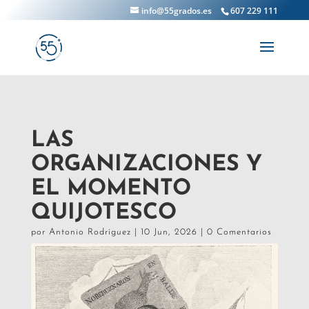
info@55grados.es
607 229 111
LAS
ORGANIZACIONES Y
EL MOMENTO
QUIJOTESCO
por
Antonio Rodríguez
|
10 Jun, 2026
|
0 Comentarios