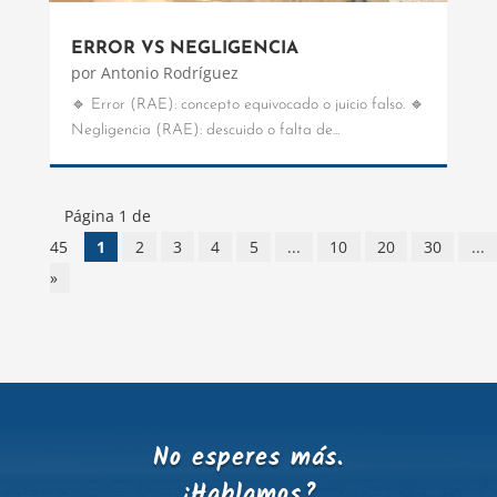
ERROR VS NEGLIGENCIA
por
Antonio Rodríguez
🔹 Error (RAE): concepto equivocado o juicio falso. 🔹
Negligencia (RAE): descuido o falta de...
Página 1 de
45
1
2
3
4
5
...
10
20
30
...
»
No esperes más.
¿Hablamos?