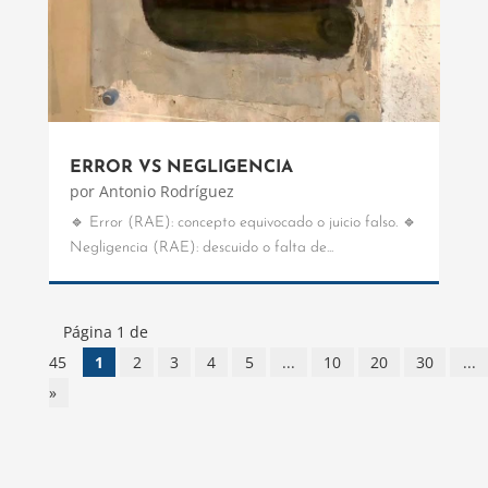
ERROR VS NEGLIGENCIA
por
Antonio Rodríguez
🔹 Error (RAE): concepto equivocado o juicio falso. 🔹
Negligencia (RAE): descuido o falta de...
Página 1 de
45
1
2
3
4
5
...
10
20
30
...
»