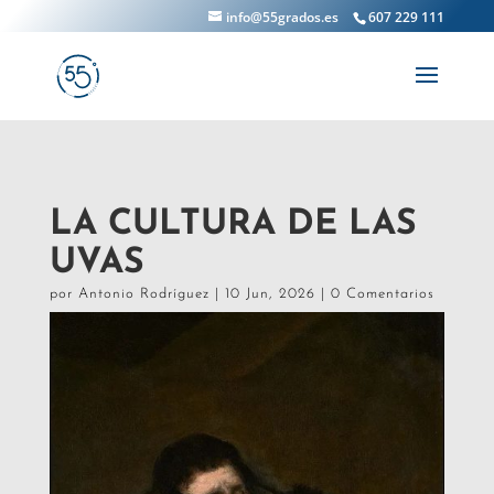
info@55grados.es
607 229 111
LA CULTURA DE LAS
UVAS
por
Antonio Rodríguez
|
10 Jun, 2026
|
0 Comentarios