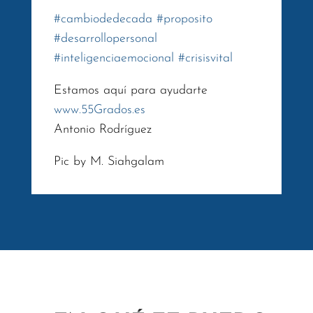
#
cambiodedecada
#
proposito
#
desarrollopersonal
#
inteligenciaemocional
#
crisisvital
Estamos aquí para ayudarte
www.55Grados.es
Antonio Rodríguez
Pic by M. Siahgalam