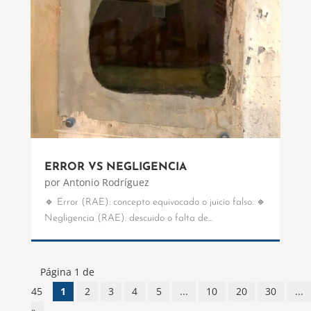
ERROR VS NEGLIGENCIA
por
Antonio Rodríguez
🔹 Error (RAE): concepto equivocado o juicio falso. 🔹
Negligencia (RAE): descuido o falta de...
Página 1 de
45
1
2
3
4
5
...
10
20
30
...
»