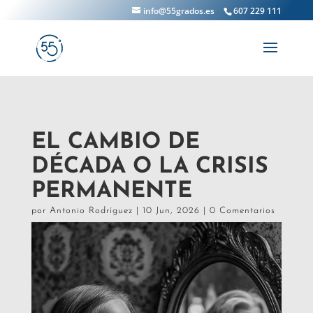
info@55grados.es
607 229 111
EL CAMBIO DE
DÉCADA O LA CRISIS
PERMANENTE
por
Antonio Rodríguez
|
10 Jun, 2026
|
0 Comentarios