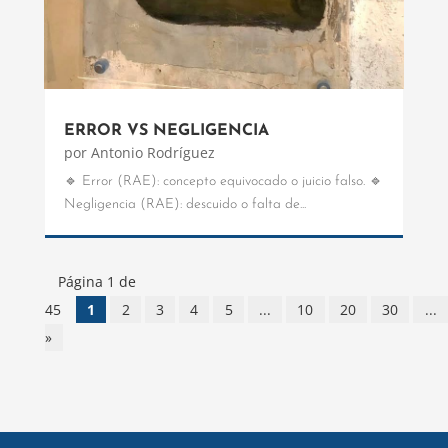
ERROR VS NEGLIGENCIA
por
Antonio Rodríguez
🔹 Error (RAE): concepto equivocado o juicio falso. 🔹
Negligencia (RAE): descuido o falta de...
Página 1 de
45
1
2
3
4
5
...
10
20
30
...
»