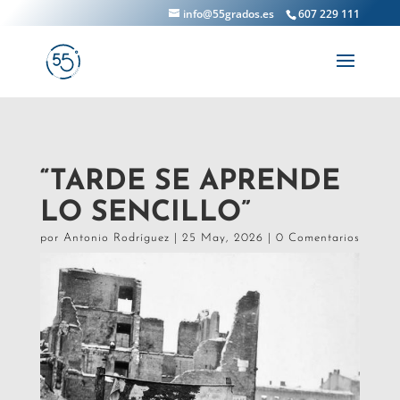
info@55grados.es
607 229 111
“TARDE SE APRENDE
LO SENCILLO”
por
Antonio Rodríguez
|
25 May, 2026
|
0 Comentarios