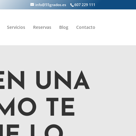
info@55grados.es
607 229 111
Servicios
Reservas
Blog
Contacto
EN UNA
MO TE