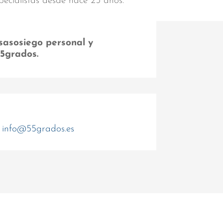
pecialistas desde hace 25 años.
sasosiego personal y
55grados.
info@55grados.es