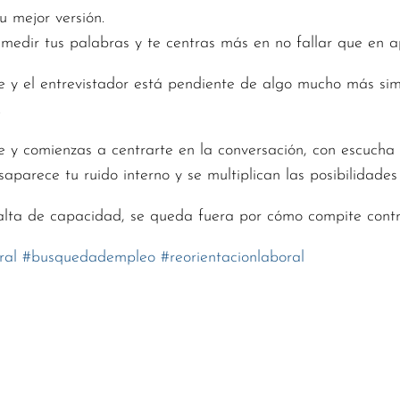
u mejor versión.
medir tus palabras y te centras más en no fallar que en a
e y el entrevistador está pendiente de algo mucho más sim
.
e y comienzas a centrarte en la conversación, con escucha 
aparece tu ruido interno y se multiplican las posibilidade
alta de capacidad, se queda fuera por cómo compite contr
ral
#
busquedadempleo
#
reorientacionlaboral