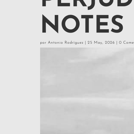
PERJUD
NOTES
por
Antonio Rodríguez
|
25 May, 2026
|
0 Come