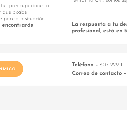
revisar tu CV… somos es
 tus preocupaciones o
ar que acabe
e pareja o situación
La respuesta a tu de
o encontrarás
profesional, está en 
Teléfono –
607 229 111
ONMIGO
Correo de contacto –