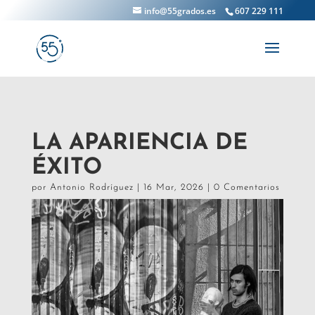
info@55grados.es
607 229 111
LA APARIENCIA DE
ÉXITO
por
Antonio Rodríguez
|
16 Mar, 2026
|
0 Comentarios