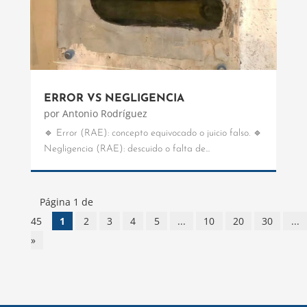
ERROR VS NEGLIGENCIA
por
Antonio Rodríguez
🔹 Error (RAE): concepto equivocado o juicio falso. 🔹
Negligencia (RAE): descuido o falta de...
Página 1 de
45
1
2
3
4
5
...
10
20
30
...
»