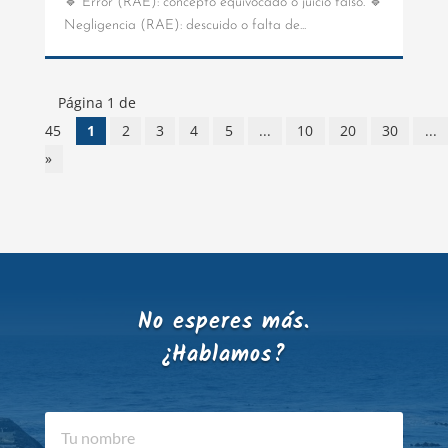
🔹 Error (RAE): concepto equivocado o juicio falso. 🔹
Negligencia (RAE): descuido o falta de...
Página 1 de
45
1
2
3
4
5
...
10
20
30
...
»
No esperes más.
¿Hablamos?