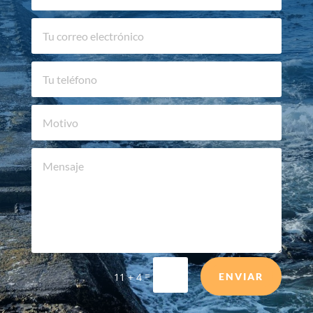
=
11 + 4
ENVIAR