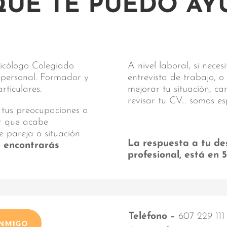
QUÉ TE PUEDO AY
sicólogo Colegiado
A nivel laboral, si nece
y personal. Formador y
entrevista de trabajo, o
ticulares.
mejorar tu situación, c
revisar tu CV… somos es
 tus preocupaciones o
ar que acabe
e pareja o situación
La respuesta a tu de
o encontrarás
profesional, está en 
Teléfono –
607 229 111
ONMIGO