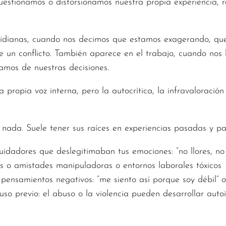
uestionamos o distorsionamos nuestra propia experiencia, 
tidianas, cuando nos decimos que estamos exagerando, que
 un conflicto. También aparece en el trabajo, cuando nos
mos de nuestras decisiones.
a propia voz interna, pero la autocrítica, la infravaloració
 nada. Suele tener sus raíces en experiencias pasadas y pa
uidadores que deslegitimaban tus emociones: “no llores, no
as o amistades manipuladoras o entornos laborales tóxicos
 pensamientos negativos: “me siento así porque soy débil” o
uso previo: el abuso o la violencia pueden desarrollar au