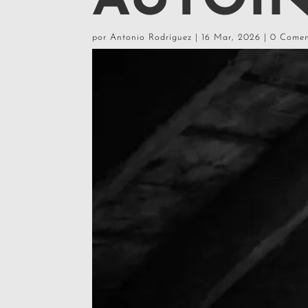
AUTOIN
por
Antonio Rodríguez
|
16 Mar, 2026
|
0 Comen