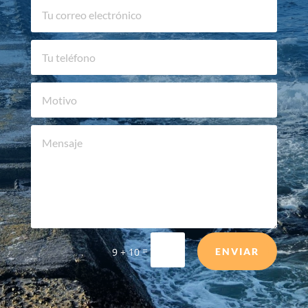
=
9 + 10
ENVIAR