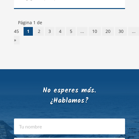
Página 1 de
45
1
2
3
4
5
...
10
20
30
...
»
No esperes más.
¿Hablamos?