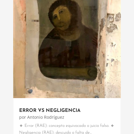
ERROR VS NEGLIGENCIA
por
Antonio Rodríguez
🔹 Error (RAE): concepto equivocado o juicio falso. 🔹
Negligencia (RAE): descuido o falta de...