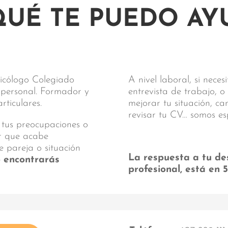
QUÉ TE PUEDO AY
sicólogo Colegiado
A nivel laboral, si nece
y personal. Formador y
entrevista de trabajo, o
ticulares.
mejorar tu situación, c
revisar tu CV… somos es
 tus preocupaciones o
ar que acabe
e pareja o situación
La respuesta a tu de
o encontrarás
profesional, está en 