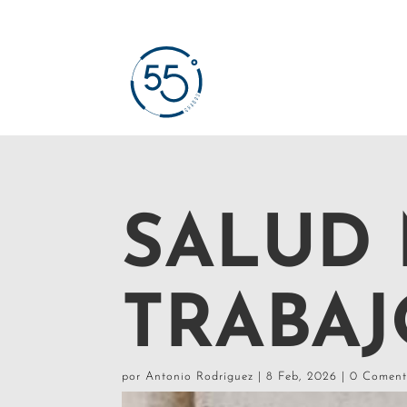
SALUD
TRABAJ
por
Antonio Rodríguez
|
8 Feb, 2026
|
0 Coment