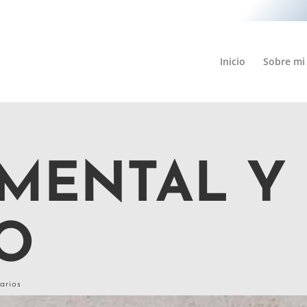
Inicio
Sobre mi
 MENTAL Y
O
arios