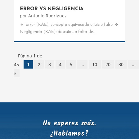
ERROR VS NEGLIGENCIA
por
Antonio Rodríguez
🔹 Error (RAE): concepto equivocado o juicio falso. 🔹
Negligencia (RAE): descuido o falta de...
Página 1 de
45
1
2
3
4
5
...
10
20
30
...
»
No esperes más.
¿Hablamos?