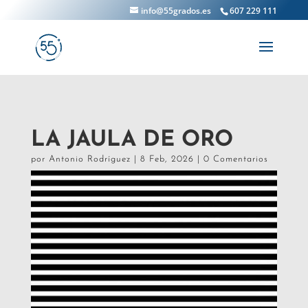
info@55grados.es
607 229 111
LA JAULA DE ORO
por
Antonio Rodríguez
|
8 Feb, 2026
|
0 Comentarios