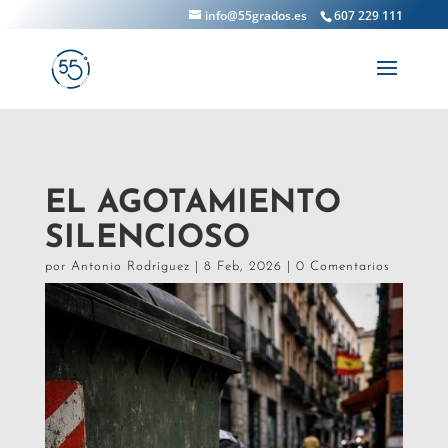
info@55grados.es
607 229 111
EL AGOTAMIENTO
SILENCIOSO
por
Antonio Rodríguez
|
8 Feb, 2026
|
0 Comentarios