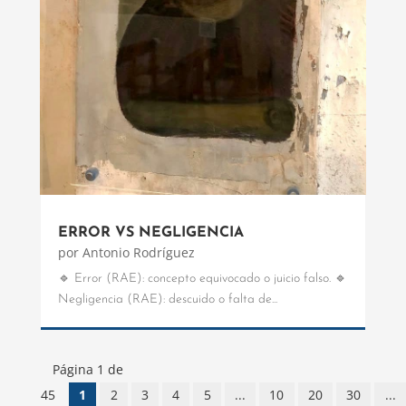
ERROR VS NEGLIGENCIA
por
Antonio Rodríguez
🔹 Error (RAE): concepto equivocado o juicio falso. 🔹
Negligencia (RAE): descuido o falta de...
Página 1 de
45
1
2
3
4
5
...
10
20
30
...