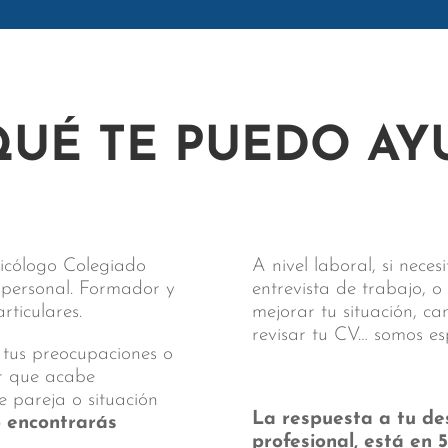
QUÉ TE PUEDO AY
sicólogo Colegiado
A nivel laboral, si nece
y personal. Formador y
entrevista de trabajo, o
ticulares.
mejorar tu situación, c
revisar tu CV… somos es
 tus preocupaciones o
ar que acabe
e pareja o situación
La respuesta a tu de
o encontrarás
profesional, está en 