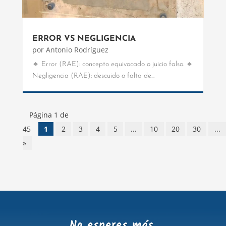
ERROR VS NEGLIGENCIA
por
Antonio Rodríguez
🔹 Error (RAE): concepto equivocado o juicio falso. 🔹
Negligencia (RAE): descuido o falta de...
Página 1 de
45
1
2
3
4
5
...
10
20
30
...
»
No esperes más.