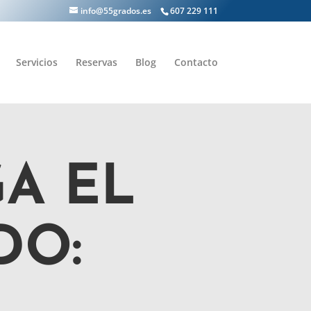
info@55grados.es
607 229 111
Servicios
Reservas
Blog
Contacto
A EL
DO: