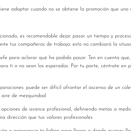
viene adoptar cuando no se obtiene la promoción que uno 
pcionado, es recomendable dejar pasar un tiempo y procesa
ante tus compañeros de trabajo: esto no cambiará la situa
u jefe para aclarar qué ha podido pasar. Ten en cuenta que,
ra ti o no sean los esperados. Por tu parte, céntrate en 
mparaciones: puede ser difícil afrontar el ascenso de un c
n aire de mezquindad
o opciones de avance profesional, definiendo metas a medio
a dirección que tus valores profesionales
ción o experiencia te faltan para llegar a donde quieres ll