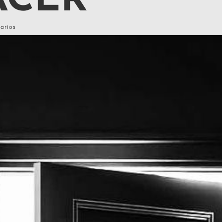
ACER
arios