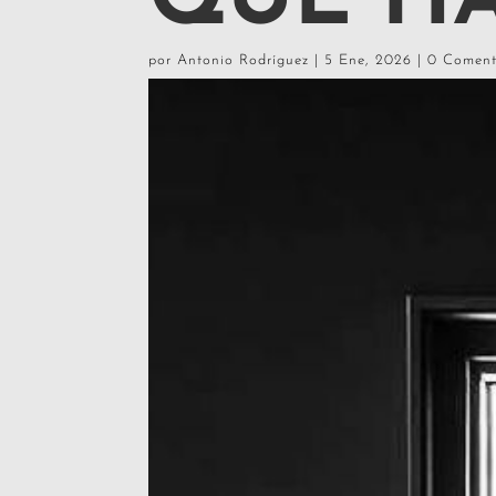
QUÉ H
por
Antonio Rodríguez
|
5 Ene, 2026
|
0 Coment