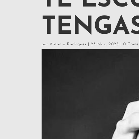
TE ES
TENGA
por
Antonio Rodríguez
|
23 Nov, 2025
|
0 Come