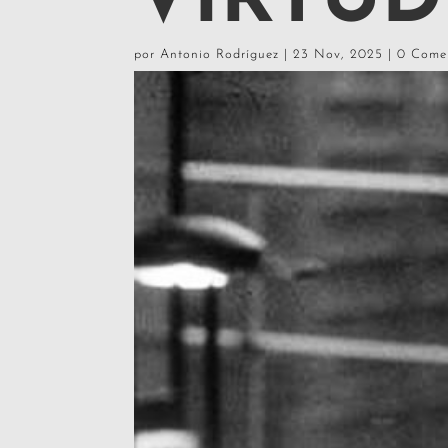
VIRTUD
por
Antonio Rodríguez
|
23 Nov, 2025
|
0 Come