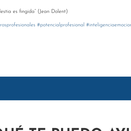
estia es fingida” (Jean Dolent)
grosprofesionales
#
potencialprofesional
#
inteligenciaemocio