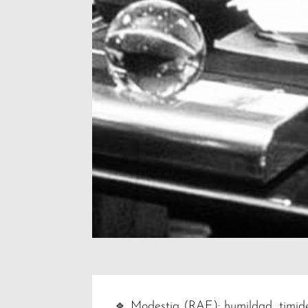
🔹 Modestia (RAE): humildad, timidez