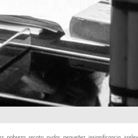
, pobreza, recato, pudor, pequeñez, insignificancia, irrel