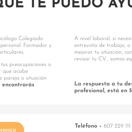
QUÉ TE PUEDO AY
sicólogo Colegiado
A nivel laboral, si nece
y personal. Formador y
entrevista de trabajo, o
ticulares.
mejorar tu situación, c
revisar tu CV… somos es
 tus preocupaciones o
ar que acabe
e pareja o situación
La respuesta a tu de
o encontrarás
profesional, está en 
Teléfono –
607 229 111
ONMIGO