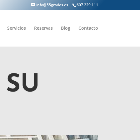
info@55grados.es
607 229 111
Servicios
Reservas
Blog
Contacto
 SU