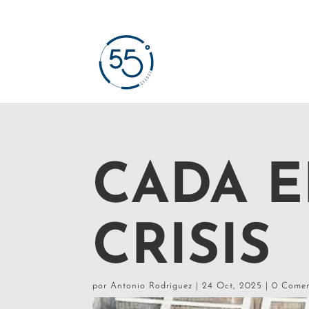
CADA E
CRISIS
por
Antonio Rodríguez
|
24 Oct, 2025
|
0 Comen