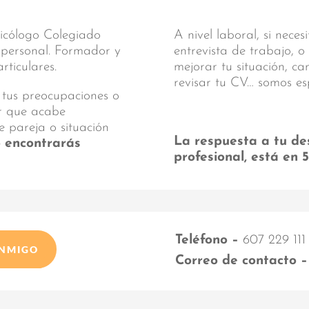
sicólogo Colegiado
A nivel laboral, si nece
y personal. Formador y
entrevista de trabajo, o
ticulares.
mejorar tu situación, c
revisar tu CV… somos es
 tus preocupaciones o
ar que acabe
e pareja o situación
La respuesta a tu de
o encontrarás
profesional, está en 
Teléfono –
607 229 111
ONMIGO
Correo de contacto –