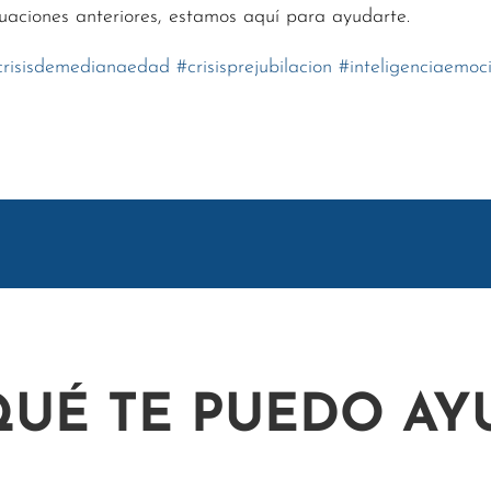
tuaciones anteriores, estamos aquí para ayudarte.
crisisdemedianaedad
#
crisisprejubilacion
#
inteligenciaemoc
QUÉ TE PUEDO AY