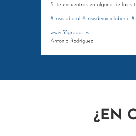
Si te encuentras en alguna de las si
#
crisislaboral
#
crisisdeiniciolaboral
#
www.55grados.es
Antonio Rodríguez
¿EN 