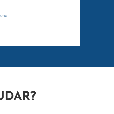
ional
UDAR?