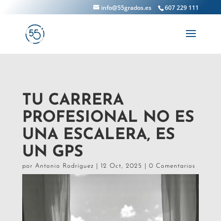
info@55grados.es
607 229 111
TU CARRERA
PROFESIONAL NO ES
UNA ESCALERA, ES
UN GPS
por
Antonio Rodríguez
|
12 Oct, 2025
|
0 Comentarios