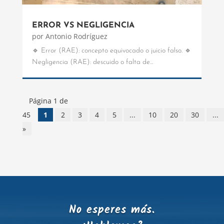
ERROR VS NEGLIGENCIA
por
Antonio Rodríguez
🔹 Error (RAE): concepto equivocado o juicio falso. 🔹
Negligencia (RAE): descuido o falta de...
Página 1 de
45
1
2
3
4
5
...
10
20
30
...
»
No esperes más.