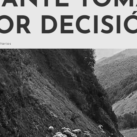
TANTE TO
OR DECISI
tarios