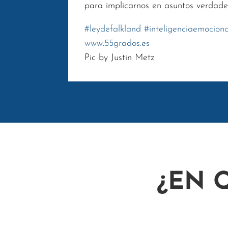
para implicarnos en asuntos verdad
#
leydefalkland
#
inteligenciaemociona
www.55grados.es
Pic by Justin Metz
¿EN 