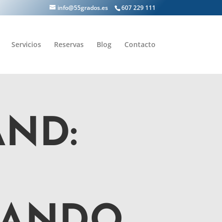
info@55grados.es
607 229 111
Servicios
Reservas
Blog
Contacto
AND: