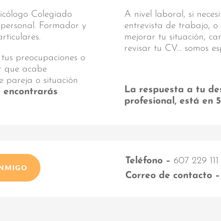
sicólogo Colegiado
A nivel laboral, si nece
y personal. Formador y
entrevista de trabajo, o
ticulares.
mejorar tu situación, c
revisar tu CV… somos es
 tus preocupaciones o
ar que acabe
e pareja o situación
La respuesta a tu de
o encontrarás
profesional, está en 
Teléfono –
607 229 111
ONMIGO
Correo de contacto –