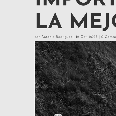
IMPOR
LA MEJ
por
Antonio Rodríguez
|
12 Oct, 2025
|
0 Comen