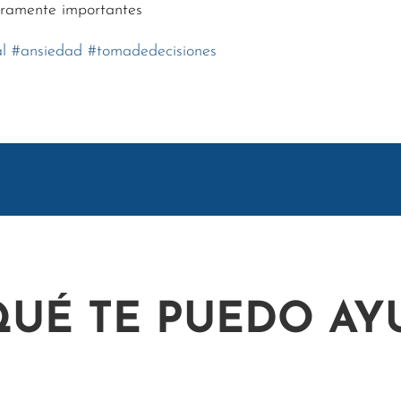
eramente importantes
l
#
ansiedad
#
tomadedecisiones
QUÉ TE PUEDO AY