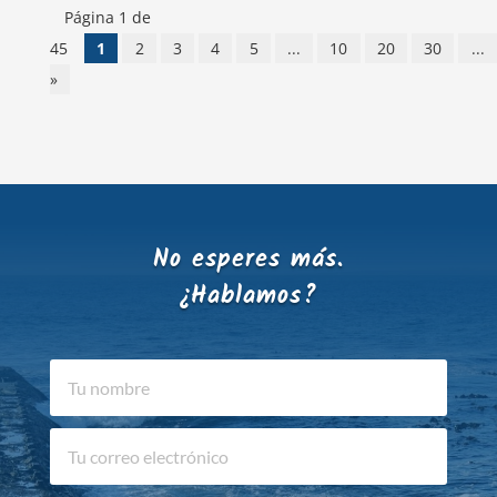
Página 1 de
45
1
2
3
4
5
...
10
20
30
...
»
No esperes más.
¿Hablamos?