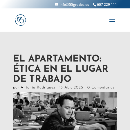
info@55grados.es
607 229 111
EL APARTAMENTO:
ÉTICA EN EL LUGAR
DE TRABAJO
por
Antonio Rodríguez
|
15 Abr, 2025
|
0 Comentarios