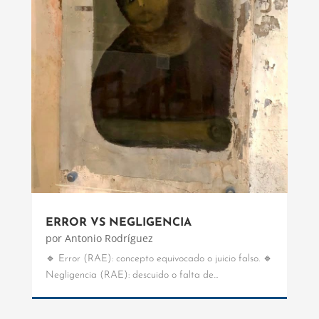
ERROR VS NEGLIGENCIA
por
Antonio Rodríguez
🔹 Error (RAE): concepto equivocado o juicio falso. 🔹
Negligencia (RAE): descuido o falta de...