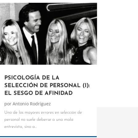
PSICOLOGÍA DE LA
SELECCIÓN DE PERSONAL (I):
EL SESGO DE AFINIDAD
por
Antonio Rodríguez
Uno de los mayores errores en selección de
personal no suele deberse a una mala
entrevista, sino a...