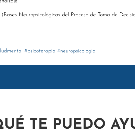
endizaje.
 (Bases Neuropsicológicas del Proceso de Toma de Decision
aludmental
#
psicoterapia
#
neuropsicologia
QUÉ TE PUEDO AY