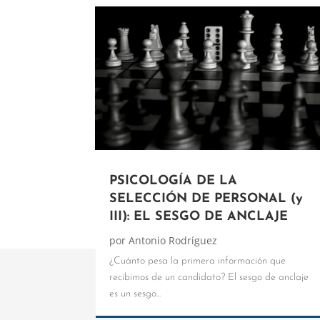
PSICOLOGÍA DE LA
SELECCIÓN DE PERSONAL (y
III): EL SESGO DE ANCLAJE
por
Antonio Rodríguez
¿Cuánto pesa la primera información que
recibimos de un candidato? El sesgo de anclaje
es un sesgo...