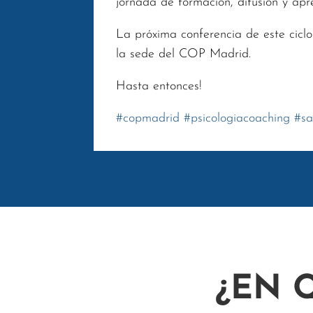
jornada de formación, difusión y apr
La próxima conferencia de este ciclo
la sede del COP Madrid.
Hasta entonces!
#
copmadrid
#
psicologiacoaching
#
s
¿EN 