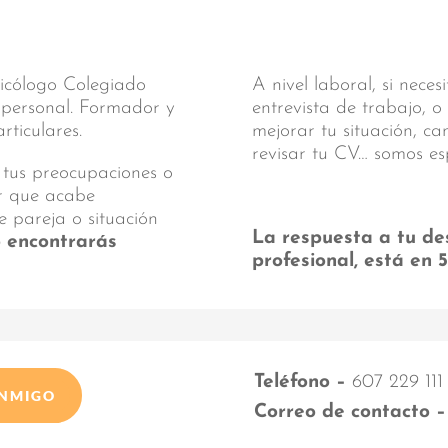
sicólogo Colegiado
A nivel laboral, si nece
y personal. Formador y
entrevista de trabajo, o
ticulares.
mejorar tu situación, c
revisar tu CV… somos es
 tus preocupaciones o
ar que acabe
e pareja o situación
La respuesta a tu de
o encontrarás
profesional, está en 
Teléfono –
607 229 111
ONMIGO
Correo de contacto –