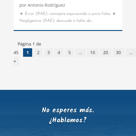
por
Antonio Rodríguez
🔹 Error (RAE): concepto equivocado o juicio falso. 🔹
Negligencia (RAE): descuido o falta de...
Página 1 de
45
1
2
3
4
5
...
10
20
30
...
»
No esperes más.
¿Hablamos?