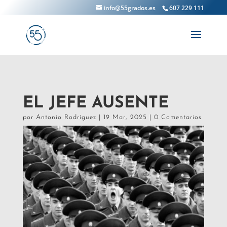
info@55grados.es
607 229 111
EL JEFE AUSENTE
por
Antonio Rodríguez
|
19 Mar, 2025
|
0 Comentarios