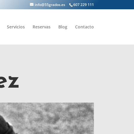
info@55grados.es
607 229 111
Servicios
Reservas
Blog
Contacto
ez