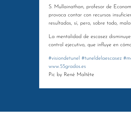
S. Mullainathan, profesor de Econom
provoca contar con recursos insufic
resultados, sí, pero, sobre todo, malo
La mentalidad de escasez disminuye n
control ejecutivo, que influye en có
#
visiondetunel
#
tuneldelaescasez
#
m
www.55grados.es
Pic by René Maltête