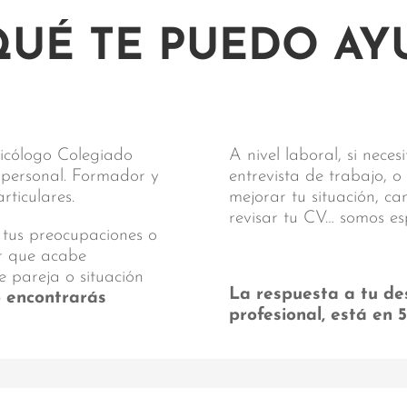
QUÉ TE PUEDO AY
sicólogo Colegiado
A nivel laboral, si nece
y personal. Formador y
entrevista de trabajo, o
ticulares.
mejorar tu situación, c
revisar tu CV… somos es
 tus preocupaciones o
ar que acabe
e pareja o situación
La respuesta a tu de
o encontrarás
profesional, está en 