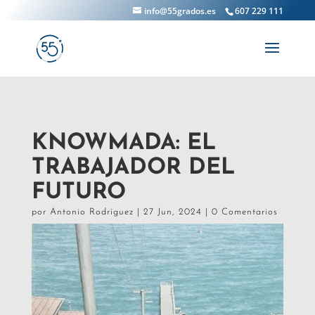
info@55grados.es
607 229 111
KNOWMADA: EL
TRABAJADOR DEL
FUTURO
por
Antonio Rodríguez
|
27 Jun, 2024
|
0 Comentarios