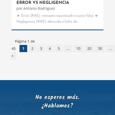
ERROR VS NEGLIGENCIA
por
Antonio Rodríguez
🔹 Error (RAE): concepto equivocado o juicio falso. 🔹
Negligencia (RAE): descuido o falta de...
Página 1 de
45
1
2
3
4
5
...
10
20
30
...
»
No esperes más.
¿Hablamos?