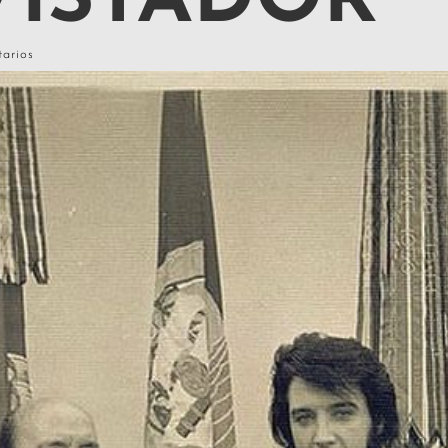
VISTADOR
arios