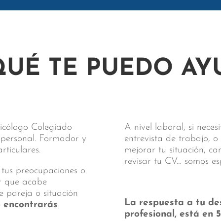
QUÉ TE PUEDO AY
sicólogo Colegiado
A nivel laboral, si nece
y personal. Formador y
entrevista de trabajo, o
ticulares.
mejorar tu situación, c
revisar tu CV… somos es
 tus preocupaciones o
ar que acabe
e pareja o situación
La respuesta a tu de
o encontrarás
profesional, está en 