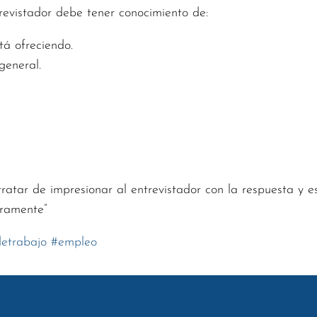
revistador debe tener conocimiento de:
á ofreciendo.
eneral.
ratar de impresionar al entrevistador con la respuesta y e
aramente”
detrabajo
#
empleo