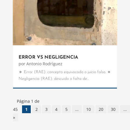
ERROR VS NEGLIGENCIA
por
Antonio Rodríguez
🔹 Error (RAE): concepto equivocado o juicio falso. 🔹
Negligencia (RAE): descuido o falta de...
Página 1 de
45
1
2
3
4
5
...
10
20
30
...
»