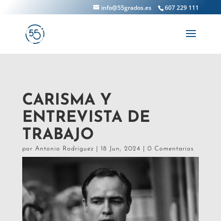
info@55grados.es
607 229 111
CARISMA Y
ENTREVISTA DE
TRABAJO
por
Antonio Rodríguez
|
18 Jun, 2024
|
0 Comentarios