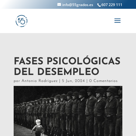
info@55grados.es
607 229 111
FASES PSICOLÓGICAS
DEL DESEMPLEO
por
Antonio Rodríguez
|
5 Jun, 2024
|
0 Comentarios