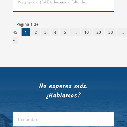
Negligencia (RAE): descuido o falta de...
Página 1 de
45
1
2
3
4
5
...
10
20
30
...
»
No esperes más.
¿Hablamos?