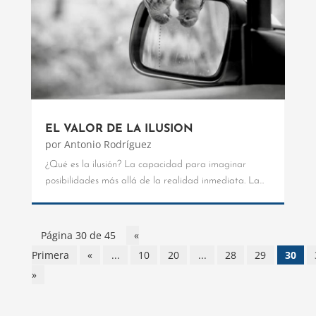
EL VALOR DE LA ILUSION
por
Antonio Rodríguez
¿Qué es la ilusión? La capacidad para imaginar
posibilidades más allá de la realidad inmediata. La...
Página 30 de 45
«
Primera
«
...
10
20
...
28
29
30
»