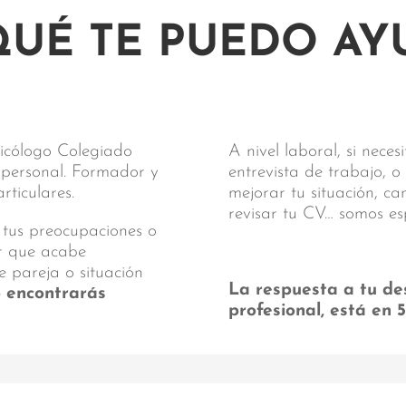
QUÉ TE PUEDO AY
sicólogo Colegiado
A nivel laboral, si nece
y personal. Formador y
entrevista de trabajo, o
ticulares.
mejorar tu situación, c
revisar tu CV… somos es
 tus preocupaciones o
ar que acabe
e pareja o situación
La respuesta a tu de
o encontrarás
profesional, está en 