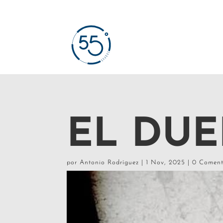
EL DUE
por
Antonio Rodríguez
|
1 Nov, 2025
|
0 Coment