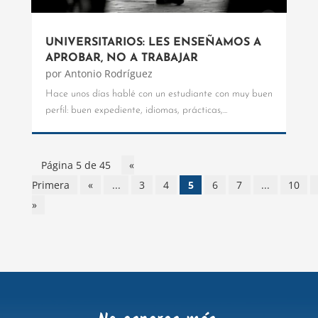
UNIVERSITARIOS: LES ENSEÑAMOS A
APROBAR, NO A TRABAJAR
por
Antonio Rodríguez
Hace unos días hablé con un estudiante con muy buen
perfil: buen expediente, idiomas, prácticas,...
Página 5 de 45
«
Primera
«
...
3
4
5
6
7
...
10
»