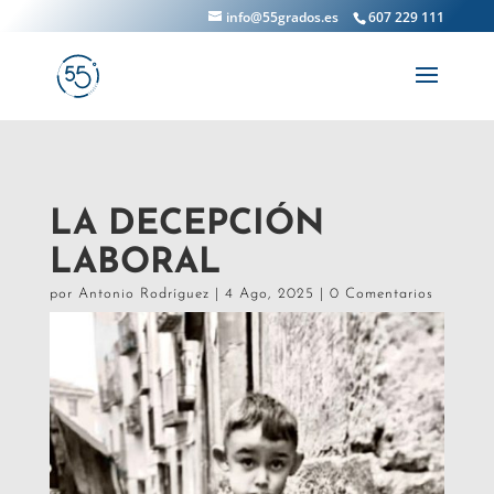
info@55grados.es
607 229 111
LA DECEPCIÓN
LABORAL
por
Antonio Rodríguez
|
4 Ago, 2025
|
0 Comentarios