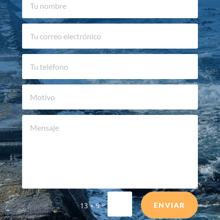
=
13 + 9
ENVIAR