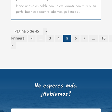
Hace unos días hablé con un estudiante con muy buen
perfil: buen expediente, idiomas, prácticas,...
Página 5 de 45
«
Primera
«
...
3
4
5
6
7
...
10
»
No esperes más.
¿Hablamos?