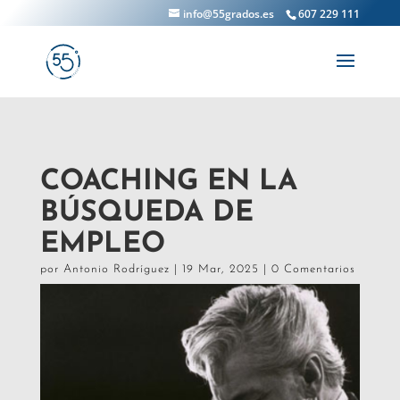
info@55grados.es
607 229 111
COACHING EN LA
BÚSQUEDA DE
EMPLEO
por
Antonio Rodríguez
|
19 Mar, 2025
|
0 Comentarios