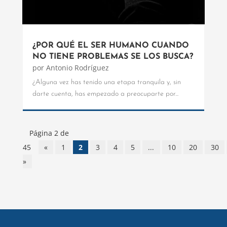
¿POR QUÉ EL SER HUMANO CUANDO
NO TIENE PROBLEMAS SE LOS BUSCA?
por
Antonio Rodríguez
¿Alguna vez has tenido una etapa tranquila y, sin
darte cuenta, has empezado a preocuparte por...
Página 2 de
45
«
1
2
3
4
5
...
10
20
30
»