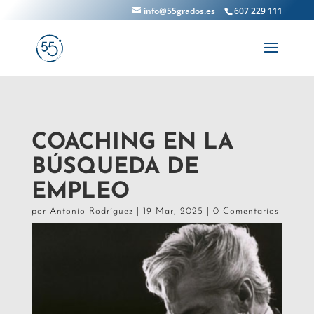
info@55grados.es
607 229 111
COACHING EN LA
BÚSQUEDA DE
EMPLEO
por
Antonio Rodríguez
|
19 Mar, 2025
|
0 Comentarios