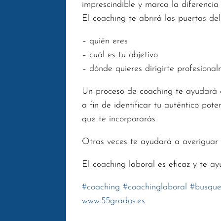
imprescindible y marca la diferencia 
El coaching te abrirá las puertas de
– quién eres
– cuál es tu objetivo
– dónde quieres dirigirte profesiona
Un proceso de coaching te ayudará 
a fin de identificar tu auténtico po
que te incorporarás.
Otras veces te ayudará a averiguar 
El coaching laboral es eficaz y te a
#
coaching
#
coachinglaboral
#
busqu
www.55grados.es