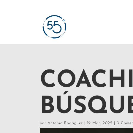
COACHI
BÚSQU
por
Antonio Rodríguez
|
19 Mar, 2025
|
0 Comen