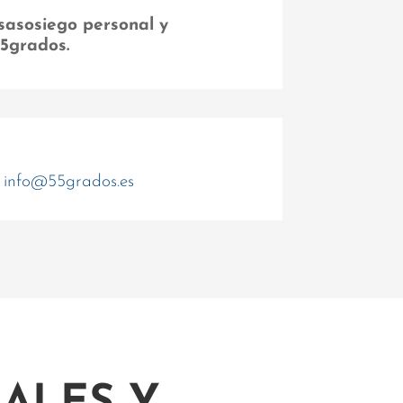
sasosiego personal y
55grados.
info@55grados.es