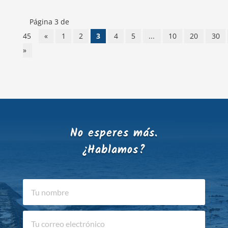
Página 3 de
45
«
1
2
3
4
5
...
10
20
30
»
No esperes más.
¿Hablamos?