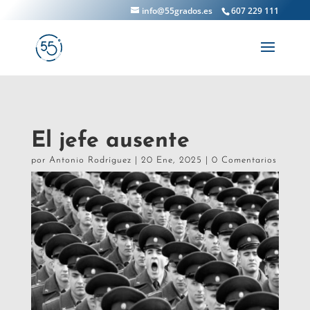
info@55grados.es
607 229 111
El jefe ausente
por
Antonio Rodríguez
|
20 Ene, 2025
|
0 Comentarios