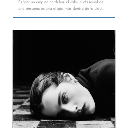
Perder un empleo no define el valor profesional de
una persona; es una etapa más dentro de la vida...