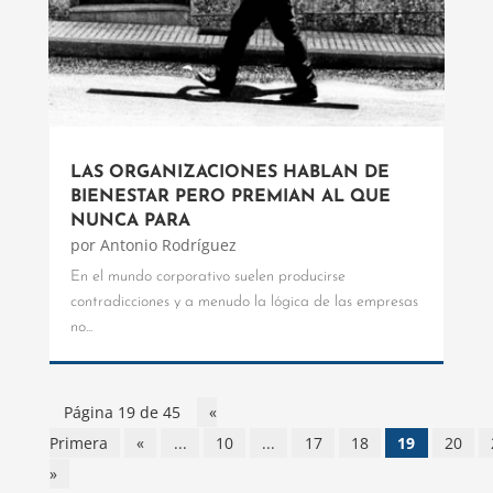
LAS ORGANIZACIONES HABLAN DE
BIENESTAR PERO PREMIAN AL QUE
NUNCA PARA
por
Antonio Rodríguez
En el mundo corporativo suelen producirse
contradicciones y a menudo la lógica de las empresas
no...
Página 19 de 45
«
Primera
«
...
10
...
17
18
19
20
»