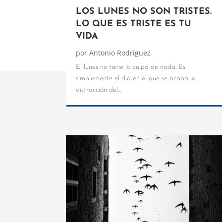
LOS LUNES NO SON TRISTES.
LO QUE ES TRISTE ES TU
VIDA
por
Antonio Rodríguez
El lunes no tiene la culpa de nada. Es
simplemente el día en el que se acaba la
distracción del...