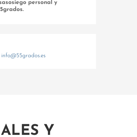
sasosiego personal y
55grados.
info@55grados.es
ALES Y