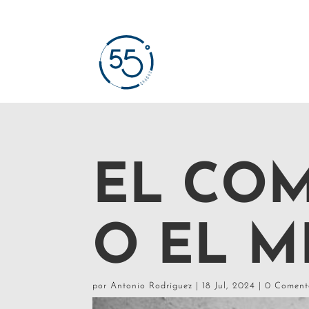
EL COM
O EL M
por
Antonio Rodríguez
|
18 Jul, 2024
|
0 Coment