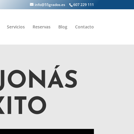
info@55grados.es
607 229 111
Servicios
Reservas
Blog
Contacto
 JONÁS
XITO