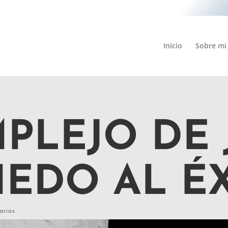
Inicio
Sobre mi
PLEJO DE
IEDO AL É
arios